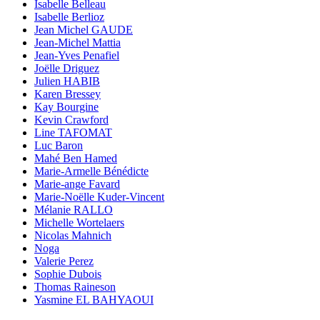
Isabelle Belleau
Isabelle Berlioz
Jean Michel GAUDE
Jean-Michel Mattia
Jean-Yves Penafiel
Joëlle Driguez
Julien HABIB
Karen Bressey
Kay Bourgine
Kevin Crawford
Line TAFOMAT
Luc Baron
Mahé Ben Hamed
Marie-Armelle Bénédicte
Marie-ange Favard
Marie-Noëlle Kuder-Vincent
Mélanie RALLO
Michelle Wortelaers
Nicolas Mahnich
Noga
Valerie Perez
Sophie Dubois
Thomas Raineson
Yasmine EL BAHYAOUI