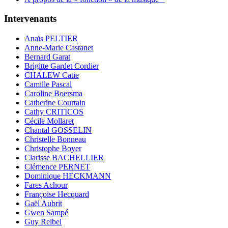
Intervenants
Anaïs PELTIER
Anne-Marie Castanet
Bernard Garat
Brigitte Gardet Cordier
CHALEW Catie
Camille Pascal
Caroline Boersma
Catherine Courtain
Cathy CRITICOS
Cécile Mollaret
Chantal GOSSELIN
Christelle Bonneau
Christophe Boyer
Clarisse BACHELLIER
Clémence PERNET
Dominique HECKMANN
Fares Achour
Françoise Hecquard
Gaël Aubrit
Gwen Sampé
Guy Reibel