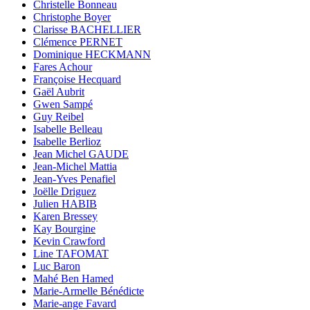
Christelle Bonneau
Christophe Boyer
Clarisse BACHELLIER
Clémence PERNET
Dominique HECKMANN
Fares Achour
Françoise Hecquard
Gaël Aubrit
Gwen Sampé
Guy Reibel
Isabelle Belleau
Isabelle Berlioz
Jean Michel GAUDE
Jean-Michel Mattia
Jean-Yves Penafiel
Joëlle Driguez
Julien HABIB
Karen Bressey
Kay Bourgine
Kevin Crawford
Line TAFOMAT
Luc Baron
Mahé Ben Hamed
Marie-Armelle Bénédicte
Marie-ange Favard