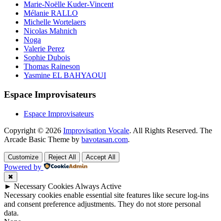
Marie-Noëlle Kuder-Vincent
Mélanie RALLO
Michelle Wortelaers
Nicolas Mahnich
Noga
Valerie Perez
Sophie Dubois
Thomas Raineson
Yasmine EL BAHYAOUI
Espace Improvisateurs
Espace Improvisateurs
Copyright © 2026
Improvisation Vocale
. All Rights Reserved.
The
Arcade Basic Theme by
bavotasan.com
.
Customize
Reject All
Accept All
Powered by
✖
►
Necessary Cookies
Always Active
Necessary cookies enable essential site features like secure log-ins
and consent preference adjustments. They do not store personal
data.