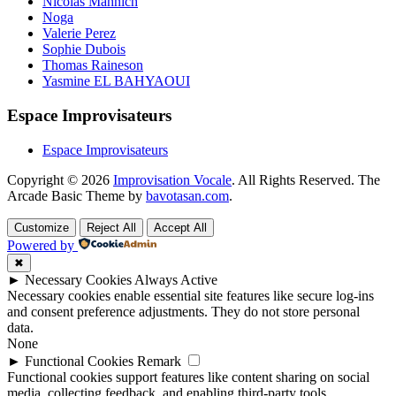
Nicolas Mahnich
Noga
Valerie Perez
Sophie Dubois
Thomas Raineson
Yasmine EL BAHYAOUI
Espace Improvisateurs
Espace Improvisateurs
Copyright © 2026
Improvisation Vocale
. All Rights Reserved.
The
Arcade Basic Theme by
bavotasan.com
.
Customize
Reject All
Accept All
Powered by
✖
►
Necessary Cookies
Always Active
Necessary cookies enable essential site features like secure log-ins
and consent preference adjustments. They do not store personal
data.
None
►
Functional Cookies
Remark
Functional cookies support features like content sharing on social
media, collecting feedback, and enabling third-party tools.