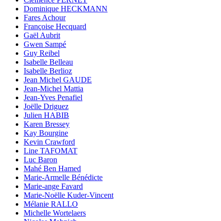
Dominique HECKMANN
Fares Achour
Françoise Hecquard
Gaël Aubrit
Gwen Sampé
Guy Reibel
Isabelle Belleau
Isabelle Berlioz
Jean Michel GAUDE
Jean-Michel Mattia
Jean-Yves Penafiel
Joëlle Driguez
Julien HABIB
Karen Bressey
Kay Bourgine
Kevin Crawford
Line TAFOMAT
Luc Baron
Mahé Ben Hamed
Marie-Armelle Bénédicte
Marie-ange Favard
Marie-Noëlle Kuder-Vincent
Mélanie RALLO
Michelle Wortelaers