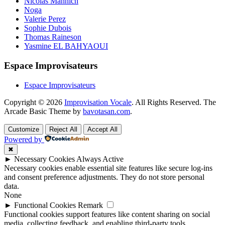
Nicolas Mahnich
Noga
Valerie Perez
Sophie Dubois
Thomas Raineson
Yasmine EL BAHYAOUI
Espace Improvisateurs
Espace Improvisateurs
Copyright © 2026
Improvisation Vocale
. All Rights Reserved.
The
Arcade Basic Theme by
bavotasan.com
.
Customize
Reject All
Accept All
Powered by
✖
►
Necessary Cookies
Always Active
Necessary cookies enable essential site features like secure log-ins
and consent preference adjustments. They do not store personal
data.
None
►
Functional Cookies
Remark
Functional cookies support features like content sharing on social
media, collecting feedback, and enabling third-party tools.