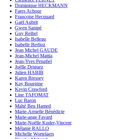
Dominique HECKMANN
Fares Achour
Françoise Hecquard
Gaël Aubrit
Gwen Sampé
Guy Reibel
Isabelle Belleau
Isabelle Berlioz
Jean Michel GAUDE
Jean-Michel Mattia
Jean-Yves Penafiel
Joëlle Driguez
Julien HABIB
Karen Bressey
Kay Bourgine
Kevin Crawford
Line TAFOMAT
Luc Baron
Mahé Ben Hamed
Marie-Armelle Bénédicte
Marie-ange Favard
Marie-Noëlle Kuder-Vincent
Mélanie RALLO
Michelle Wortelaers