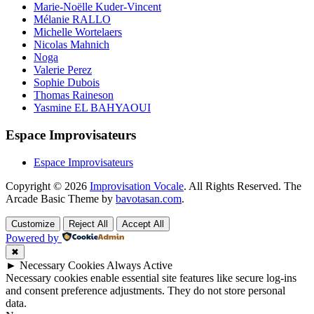
Marie-Noëlle Kuder-Vincent
Mélanie RALLO
Michelle Wortelaers
Nicolas Mahnich
Noga
Valerie Perez
Sophie Dubois
Thomas Raineson
Yasmine EL BAHYAOUI
Espace Improvisateurs
Espace Improvisateurs
Copyright © 2026
Improvisation Vocale
. All Rights Reserved.
The
Arcade Basic Theme by
bavotasan.com
.
Customize
Reject All
Accept All
Powered by
✖
►
Necessary Cookies
Always Active
Necessary cookies enable essential site features like secure log-ins
and consent preference adjustments. They do not store personal
data.