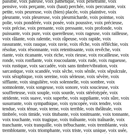
paisible, voix pâteuse, voix pathétique, voix pénétrante, voix
pensive, voix perçante, voix (haut) perchée, voix percutante, voix
petite, voix peureuse, voix (bien) placée, voix plaintive, voix
pleurante, voix pleureuse, voix pleurnicharde, voix pointue, voix
polie, voix pondérée, voix posée, voix poussive, voix précieuse,
voix précise, voix prenante, voix pressante, voix profonde, voix
puissante, voix pure, voix querelleuse, voix rageuse, voix railleuse,
voix râlante, voix ralentie, voix râpeuse, voix rapide, voix
rassurante, voix rauque, voix ravie, voix rêche, voix réfléchie, voix
résolue, voix résonnante, voix retentissante, voix revêche, voix
riante, voix ricanante, voix riche, voix rieuse, voix rocailleuse, voix
ronde, voix ronflante, voix roucoulante, voix rude, voix rugueuse,
voix rustique, voix saccadée, voix sans timbre/vibration, voix
sarcastique, voix scandée, voix sèche, voix sénile, voix sépulcrale,
voix séraphique, voix sereine, voix sérieuse, voix sévère, voix
sifflante, voix singulière, voix solennelle, voix sombre, voix
somnolente, voix songeuse, voix sonore, voix soucieuse, voix
souffreteuse, voix souple, voix sourde, voix stéréotypée, voix
stridente, voix suave, voix superbe, voix suppliante, voix sûre, voix
susurrante, voix sympathique, voix syncopée, voix tendre, voix
tendue, voix ténue, voix terne, voix terrible, voix théâtrale, voix
timbrée, voix timide, voix titubante, voix tonitruante, voix tonnante,
voix touchante, voix tragique, voix traînante, voix traînarde, voix
tranchante, voix tranquille, voix trébuchante, voix tremblante, voix
tremblotante, voix triomphante, voix triste, voix unique, voix usée,