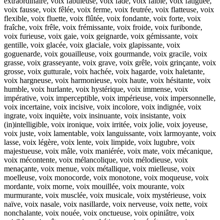
extraordinaire, voix fabuleuse, voix fade, voix faible, voix fatiguée,
voix fausse, voix fêlée, voix ferme, voix feutrée, voix flatteuse, voix
flexible, voix fluette, voix flûtée, voix fondante, voix forte, voix
fraîche, voix frêle, voix frémissante, voix froide, voix furibonde,
voix furieuse, voix gaie, voix geignarde, voix gémissante, voix
gentille, voix glacée, voix glaciale, voix glapissante, voix
goguenarde, voix gouailleuse, voix gourmande, voix gracile, voix
grasse, voix grasseyante, voix grave, voix grêle, voix grinçante, voix
grosse, voix gutturale, voix hachée, voix hagarde, voix haletante,
voix hargneuse, voix harmonieuse, voix haute, voix hésitante, voix
humble, voix hurlante, voix hystérique, voix immense, voix
impérative, voix imperceptible, voix impérieuse, voix impersonnelle,
voix incertaine, voix incisive, voix incolore, voix indignée, voix
ingrate, voix inquiète, voix insinuante, voix insistante, voix
(in)intelligible, voix ironique, voix irritée, voix jolie, voix joyeuse,
voix juste, voix lamentable, voix languissante, voix larmoyante, voix
lasse, voix légère, voix lente, voix limpide, voix lugubre, voix
majestueuse, voix mâle, voix maniérée, voix mate, voix mécanique,
voix mécontente, voix mélancolique, voix mélodieuse, voix
menaçante, voix menue, voix métallique, voix mielleuse, voix
moelleuse, voix monocorde, voix monotone, voix moqueuse, voix
mordante, voix morne, voix mouillée, voix mourante, voix
murmurante, voix musclée, voix musicale, voix mystérieuse, voix
naïve, voix nasale, voix nasillarde, voix nerveuse, voix nette, voix
nonchalante, voix nouée, voix onctueuse, voix opiniâtre, voix