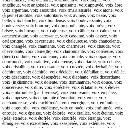
angélique, voix angoissée, voix apaisante, voix appuyée, voix âpre,
voix argentine, voix assourdie, voix (mal) assurée, voix atone, voix
(à peine) audible, voix autoritaire, voix avinée, voix basse, voix
belle, voix blanche, voix boudeuse, voix bouleversante, voix
bouleversée, voix bourrue, voix bredouillante, voix brève, voix
brisée, voix brusque, voix cajoleuse, voix câline, voix calme, voix
caractéristique, voix caressante, voix cassante, voix cassée, voix
catégorique, voix caverneuse, voix chaleureuse, voix chancelante,
voix changée, voix chantante, voix charmeuse, voix chaude, voix
chevrotante, voix claire(tte), voix claironnante, voix coléreuse, voix
(bien) conduite, voix contenue, voix cordiale, voix coupante, voix
courroucée, voix craintive, voix creuse, voix criarde, voix crispée,
voix cristalline, voix croassante, voix cuivrée, voix déchaînée, voix
déchirante, voix déchirée, voix décidée, voix défaillante, voix déliée,
voix désabusée, voix désespérée, voix diaphane, voix discordante,
voix (in)distincte, voix dolente, voix dominatrice, voix douce, voix
doucereuse, voix dure, voix ébréchée, voix éclatante, voix élevée,
voix embrouillée (par l’ivresse), voix émouvante, voix empâtée,
voix empesée, voix empreinte d’émotion, voix émue, voix
enchanteresse, voix enchifrenée, voix énergique, voix enfantine,
voix engourdie, voix enjôleuse, voix enjouée, voix enrhumée, voix
enrouée, voix épaisse, voix éplorée, voix éraillée, voix éteinte, voix
(très) étendue, voix étoffée, voix étouffée, voix étrange, voix
étranglée, voix exacerbée, voix exaspérée, voix exténuée, voix