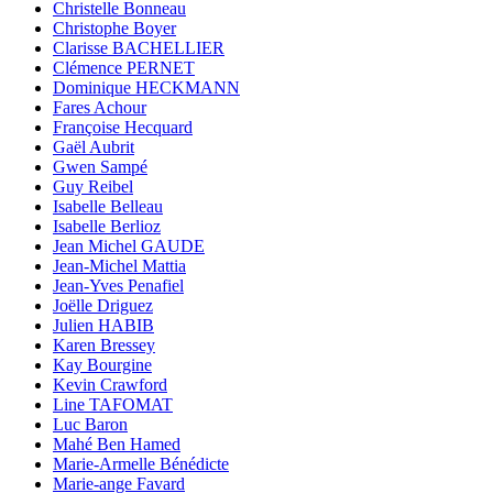
Christelle Bonneau
Christophe Boyer
Clarisse BACHELLIER
Clémence PERNET
Dominique HECKMANN
Fares Achour
Françoise Hecquard
Gaël Aubrit
Gwen Sampé
Guy Reibel
Isabelle Belleau
Isabelle Berlioz
Jean Michel GAUDE
Jean-Michel Mattia
Jean-Yves Penafiel
Joëlle Driguez
Julien HABIB
Karen Bressey
Kay Bourgine
Kevin Crawford
Line TAFOMAT
Luc Baron
Mahé Ben Hamed
Marie-Armelle Bénédicte
Marie-ange Favard